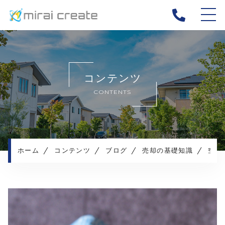
ホーム
当社について
コンテンツ
ご相談事例
CONTENTS
不動産売却メニュー
お客様の声
売却の流れ
よくある質問
ホーム
コンテンツ
ブログ
売却の基礎知識
空き家を再利用する！計画を立てる際に押さえておきたいポイントを解説 します！
お知らせ
コンテンツ