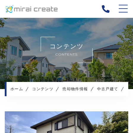
ホーム
当社について
コンテンツ
ご相談事例
CONTENTS
不動産売却メニュー
お客様の声
売却の流れ
よくある質問
ホーム
コンテンツ
売却物件情報
中古戸建て
【
お知らせ
コンテンツ