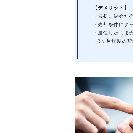
【デメリット】
・最初に決めた
・売却条件によ
・居住したまま
・3ヶ月程度の