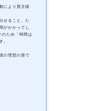
動により買主様
出せること。た
間がかかってし
そのため「時間は
す。
様の理想の形で