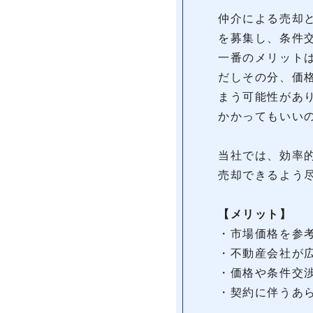
仲介による売却
を募集し、条件
一番のメリット
だしその分、価
まう可能性があ
かかってもいい
当社では、効率
売却できるよう
【メリット】
・市場価格を参
・不動産会社が
・価格や条件交
・契約に伴うあ