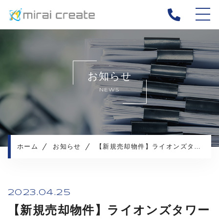
ホーム
当社について
お知らせ
ご相談事例
NEWS
不動産売却メニュー
お客様の声
売却の流れ
よくある質問
ホーム
お知らせ
【新規売却物件】ライオンズタワー大島２７階
お知らせ
コンテンツ
2023.04.25
【新規売却物件】ライオンズタワー