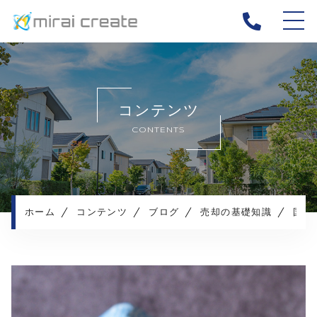
ホーム
当社について
コンテンツ
ご相談事例
CONTENTS
不動産売却メニュー
お客様の声
売却の流れ
よくある質問
ホーム
コンテンツ
ブログ
売却の基礎知識
国土交通省が定める空き家の定義とは？空き家を放置するリスクも解説
お知らせ
コンテンツ