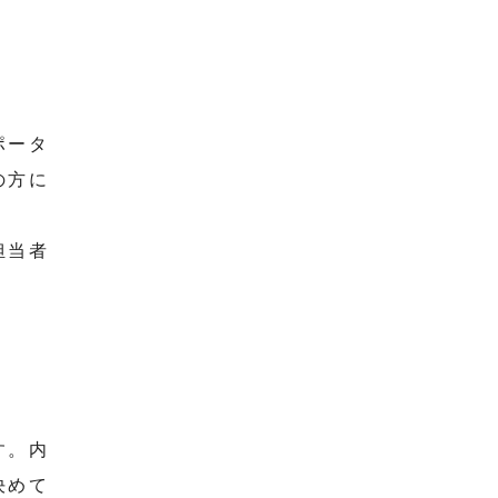
ポータ
の方に
担当者
す。内
決めて