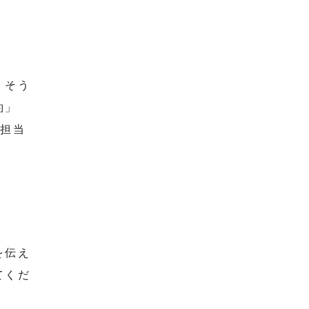
。そう
約」
、担当
を伝え
てくだ