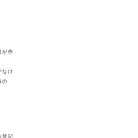
者が作
がなけ
格の
転登記